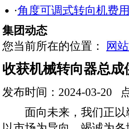
·
角度可调式转向机费
集团动态
您当前所在的位置：
网站
收获机械转向器总成
发布时间：2024-03-20 
面向未来，我们正以崭
以市场为导向。竭诚为各