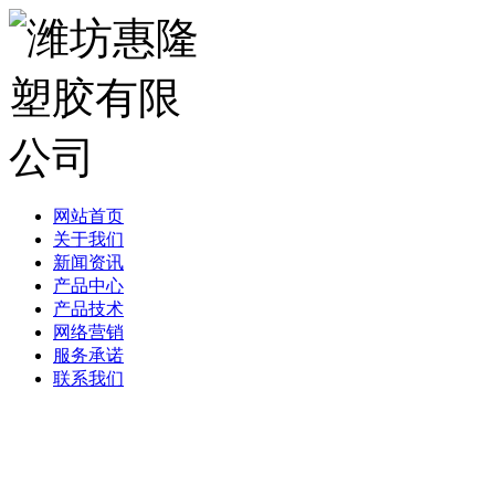
网站首页
关于我们
新闻资讯
产品中心
产品技术
网络营销
服务承诺
联系我们