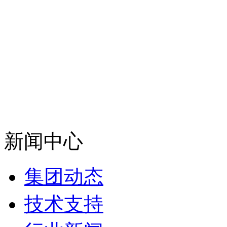
新闻中心
集团动态
技术支持